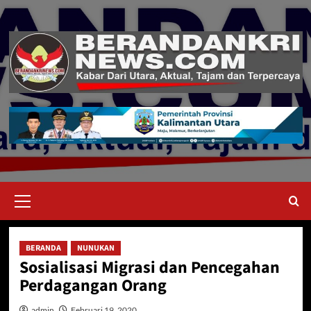
Skip
to
content
Primary
Menu
BERANDA
NUNUKAN
Sosialisasi Migrasi dan Pencegahan
Perdagangan Orang
admin
Februari 19, 2020