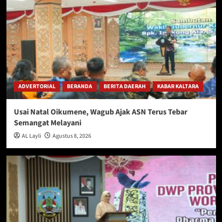
ADVERTORIAL
BERANDA
BERITA DAERAH
KABAR KALTARA
Usai Natal Oikumene, Wagub Ajak ASN Terus Tebar
Semangat Melayani
AL Layli
Agustus 8, 2026