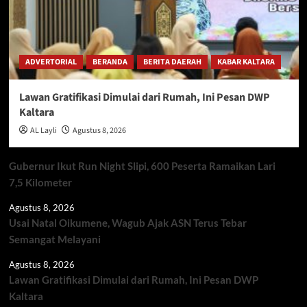
ADVERTORIAL
BERANDA
BERITA DAERAH
KABAR KALTARA
Lawan Gratifikasi Dimulai dari Rumah, Ini Pesan DWP
Kaltara
AL Layli
Agustus 8, 2026
Gubernur Ikut Run Night Slipi, 600 Peserta Ramaikan Lari
7,5 Kilometer
Agustus 8, 2026
Usai Natal Oikumene, Wagub Ajak ASN Terus Tebar
Semangat Melayani
Agustus 8, 2026
Lawan Gratifikasi Dimulai dari Rumah, Ini Pesan DWP
Kaltara