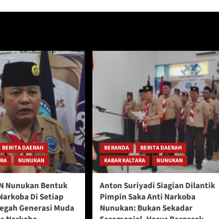
BERITA DAERAH
BERANDA
BERITA DAERAH
ARA
NUNUKAN
KABAR KALTARA
NUNUKAN
N Nunukan Bentuk
Anton Suriyadi Siagian Dilantik
Narkoba Di Setiap
Pimpin Saka Anti Narkoba
Cegah Generasi Muda
Nunukan: Bukan Sekadar