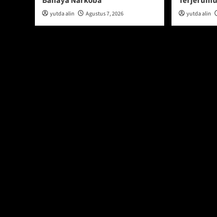
Bahaya Narkoba
Terjerumu
yutda alin
Agustus 7, 2026
yutda alin