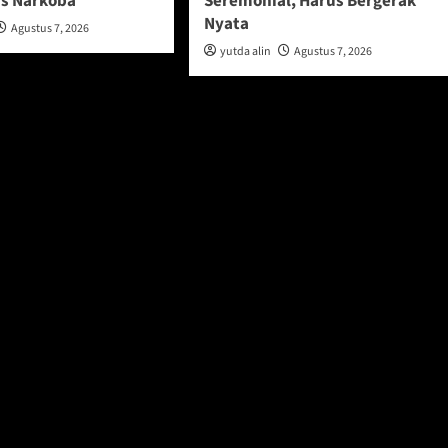
s Narkoba
Seremonial, Harus Bergerak
Nyata
Agustus 7, 2026
yutda alin
Agustus 7, 2026