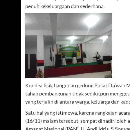
penuh kekeluargaan dan sederhana.
Kondisi fisik bangunan gedung Pusat Da’wah
tahap pembangunan tidak sedikitpun menggeser
yang terjalin di antara warga, keluarga dan 
Satu hal yang istimewa, karena rangkaian acar
(16/11) malam tersebut, sempat dihadiri oleh
Amanat Nasional (PAN), H. Andi Idris, S.Sos ya