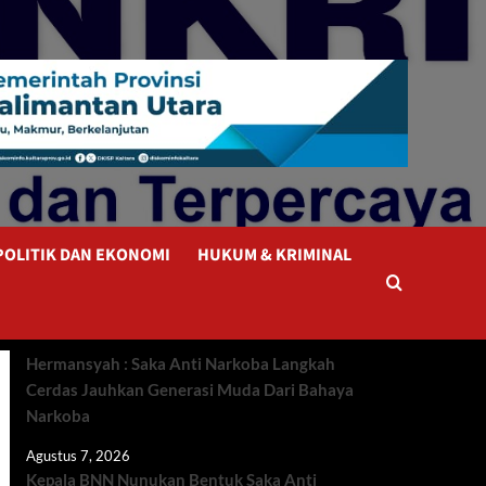
POLITIK DAN EKONOMI
HUKUM & KRIMINAL
Hermansyah : Saka Anti Narkoba Langkah
Cerdas Jauhkan Generasi Muda Dari Bahaya
Narkoba
Agustus 7, 2026
Kepala BNN Nunukan Bentuk Saka Anti