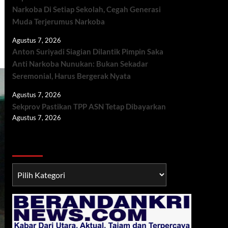
Narkoba Di Setiap Sekolah, Cegah Generasi
Muda Terjerumus Narkoba
Agustus 7, 2026
Anton Suriyadi Siagian Dilantik Pimpin Saka
Anti Narkoba Nunukan: Bukan Sekadar
Seremonial, Harus Bergerak Nyata
Agustus 7, 2026
Sekprov Pastikan TPP ASN Tetap Dibayarkan
Agustus 7, 2026
Berita TNI/POLRI
Berita
TNI/POLRI