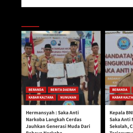
Berita Lainnya
BERANDA
BERITA DAERAH
BERANDA
KABAR KALTARA
NUNUKAN
KABAR KALT
Hermansyah : Saka Anti
Kepala BN
Narkoba Langkah Cerdas
Saka Anti 
Jauhkan Generasi Muda Dari
Sekolah, 