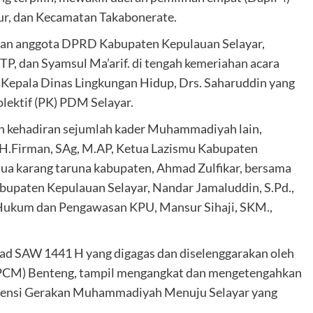
, dan Kecamatan Takabonerate.
antan anggota DPRD Kabupaten Kepulauan Selayar,
STP, dan Syamsul Ma’arif. di tengah kemeriahan acara
 Kepala Dinas Lingkungan Hidup, Drs. Saharuddin yang
olektif (PK) PDM Selayar.
leh kehadiran sejumlah kader Muhammadiyah lain,
H.Firman, SAg, M.AP, Ketua Lazismu Kabupaten
tua karang taruna kabupaten, Ahmad Zulfikar, bersama
bupaten Kepulauan Selayar, Nandar Jamaluddin, S.Pd.,
 Hukum dan Pengawasan KPU, Mansur Sihaji, SKM.,
d SAW 1441 H yang digagas dan diselenggarakan oleh
CM) Benteng, tampil mengangkat dan mengetengahkan
ensi Gerakan Muhammadiyah Menuju Selayar yang