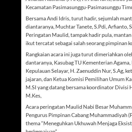
Kecamatan Pasimasunggu-Pasimasunggu Timur
Bersama Andi Idris, turut hadir, sejumlah m
diantaranya, Muchtar Tanete, S.Pdi, Arfianto, 
Peringatan Maulid, tampak hadir pula, mantan
ikut tercatat sebagai salah seorang pimpinan k
Rangkaian acara ini juga turut dimeriahkan o
dantaranya, Kasubag TU Kementerian Agama, 
Kepulauan Selayar, H. Zaenuddin Nur, S.Ag, ke
jajaran, dan Ketua Komisi Pemilihan Umum Ka
M.SI yang datang bersama koordinator Divisi
M.Kes,
Acara peringatan Maulid Nabi Besar Muhamma
Pengurus Pimpinan Cabang Muhammadiyah (P
thema “Meneguhkan Ukhuwah Menjaga Eksist
berkemajuan”