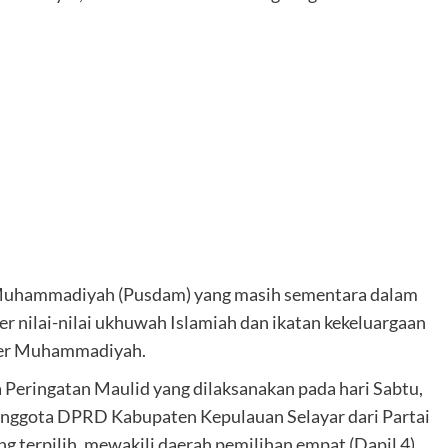
 Muhammadiyah (Pusdam) yang masih sementara dalam
 nilai-nilai ukhuwah Islamiah dan ikatan kekeluargaan
kader Muhammadiyah.
a Peringatan Maulid yang dilaksanakan pada hari Sabtu,
 anggota DPRD Kabupaten Kepulauan Selayar dari Partai
ng terpilih, mewakili daerah pemilihan empat (Dapil 4)