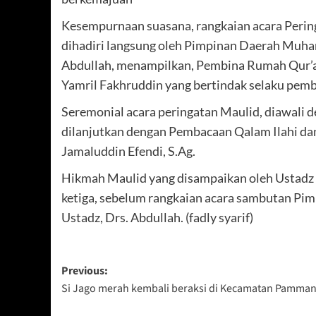
Kesempurnaan suasana, rangkaian acara Per
dihadiri langsung oleh Pimpinan Daerah Muh
Abdullah, menampilkan, Pembina Rumah Qur
Yamril Fakhruddin yang bertindak selaku pem
Seremonial acara peringatan Maulid, diawali
dilanjutkan dengan Pembacaan Qalam Ilahi dan
Jamaluddin Efendi, S.Ag.
Hikmah Maulid yang disampaikan oleh Ustad
ketiga, sebelum rangkaian acara sambutan P
Ustadz, Drs. Abdullah. (fadly syarif)
Post
Previous:
Si Jago merah kembali beraksi di Kecamatan Pamma
navigation