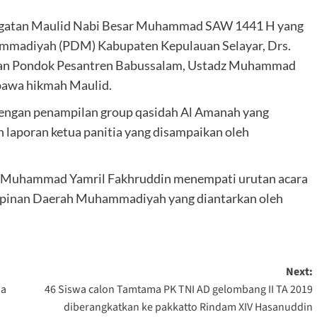
ingatan Maulid Nabi Besar Muhammad SAW 1441 H yang
ammadiyah (PDM) Kabupaten Kepulauan Selayar, Drs.
’an Pondok Pesantren Babussalam, Ustadz Muhammad
bawa hikmah Maulid.
 dengan penampilan group qasidah Al Amanah yang
 laporan ketua panitia yang disampaikan oleh
z Muhammad Yamril Fakhruddin menempati urutan acara
impinan Daerah Muhammadiyah yang diantarkan oleh
Next:
na
46 Siswa calon Tamtama PK TNI AD gelombang II TA 2019
diberangkatkan ke pakkatto Rindam XIV Hasanuddin