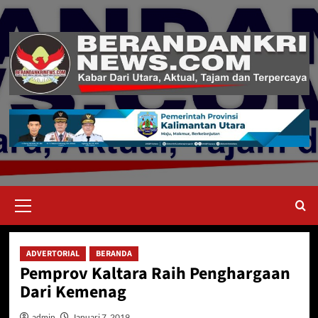
Skip
to
content
Primary
Menu
ADVERTORIAL
BERANDA
Pemprov Kaltara Raih Penghargaan
Dari Kemenag
admin
Januari 7, 2019