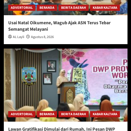
ADVERTORIAL
BERANDA
BERITA DAERAH
KABAR KALTARA
Usai Natal Oikumene, Wagub Ajak ASN Terus Tebar
Semangat Melayani
AL Layli
Agustus 8, 2026
ADVERTORIAL
BERANDA
BERITA DAERAH
KABAR KALTARA
Lawan Gratifikasi Dimulai dari Rumah, Ini Pesan DWP