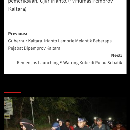
pemeriksaan,”Ujar Irianto. (**/Humas Pemprov
Kaltara)
Post
Previous:
Gubernur Kaltara, Irianto Lambrie Melantik Beberapa
navigation
Pejabat Dipemprov Kaltara
Next:
Kemensos Launching E-Warong Kube di Pulau Sebatik
Berita Lainnya