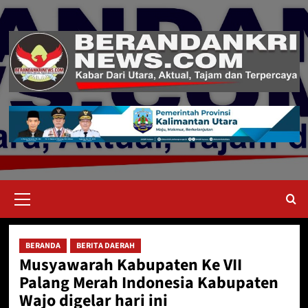
Skip
to
content
Primary
Menu
BERANDA
BERITA DAERAH
Musyawarah Kabupaten Ke VII
Palang Merah Indonesia Kabupaten
Wajo digelar hari ini