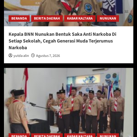
BERANDA
BERITA DAERAH
KABAR KALTARA
NUNUKAN
Kepala BNN Nunukan Bentuk Saka Anti Narkoba Di
Setiap Sekolah, Cegah Generasi Muda Terjerumus
Narkoba
yutda alin
Agustus 7, 2026
BERANDA
BERITA DAERAH
KABAR KALTARA
NUNUKAN