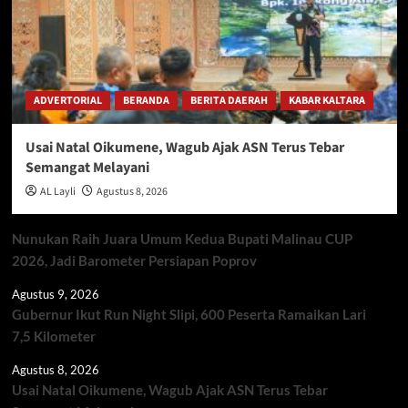
ADVERTORIAL
BERANDA
BERITA DAERAH
KABAR KALTARA
Usai Natal Oikumene, Wagub Ajak ASN Terus Tebar
Semangat Melayani
AL Layli
Agustus 8, 2026
Nunukan Raih Juara Umum Kedua Bupati Malinau CUP
2026, Jadi Barometer Persiapan Poprov
Agustus 9, 2026
Gubernur Ikut Run Night Slipi, 600 Peserta Ramaikan Lari
7,5 Kilometer
Agustus 8, 2026
Usai Natal Oikumene, Wagub Ajak ASN Terus Tebar