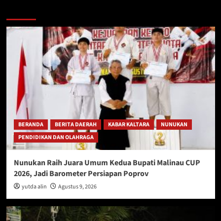
Berita Lainnya
BERANDA
BERITA DAERAH
KABAR KALTARA
NUNUKAN
PENDIDIKAN DAN OLAHRAGA
Nunukan Raih Juara Umum Kedua Bupati Malinau CUP
2026, Jadi Barometer Persiapan Poprov
yutda alin
Agustus 9, 2026