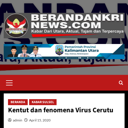
Skip
to
content
Primary
Menu
BERANDA
KABAR SULSEL
Kentut dan fenomena Virus Cerutu
admin
April 15, 2020