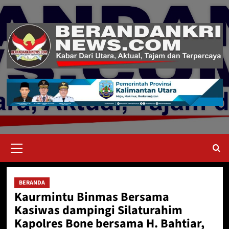
Skip
to
content
Primary
Menu
BERANDA
Kaurmintu Binmas Bersama
Kasiwas dampingi Silaturahim
Kapolres Bone bersama H. Bahtiar,