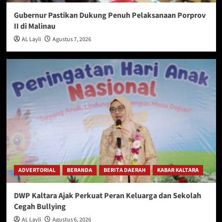
Gubernur Pastikan Dukung Penuh Pelaksanaan Porprov
II di Malinau
AL Layli
Agustus 7, 2026
ADVERTORIAL
BERANDA
BERITA DAERAH
KABAR KALTARA
DWP Kaltara Ajak Perkuat Peran Keluarga dan Sekolah
Cegah Bullying
AL Layli
Agustus 6, 2026