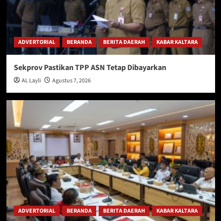
ADVERTORIAL
BERANDA
BERITA DAERAH
KABAR KALTARA
Sekprov Pastikan TPP ASN Tetap Dibayarkan
AL Layli
Agustus 7, 2026
ADVERTORIAL
BERANDA
BERITA DAERAH
KABAR KALTARA