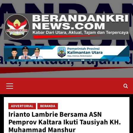
Skip
to
content
Primary
Menu
ADVERTORIAL
BERANDA
Irianto Lambrie Bersama ASN
Pemprov Kaltara Ikuti Tausiyah KH.
Muhammad Manshur