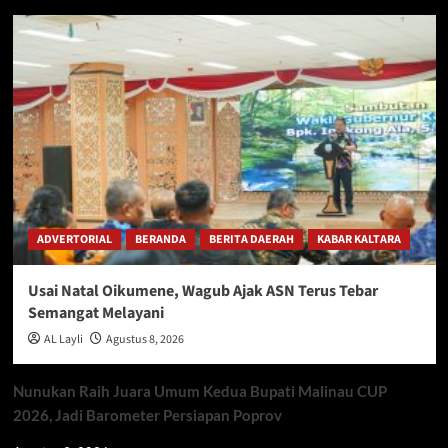
ADVERTORIAL
BERANDA
BERITA DAERAH
KABAR KALTARA
Usai Natal Oikumene, Wagub Ajak ASN Terus Tebar
Semangat Melayani
AL Layli
Agustus 8, 2026
Nunukan Raih Juara Umum Kedua Bupati Malinau CUP
2026, Jadi Barometer Persiapan Poprov