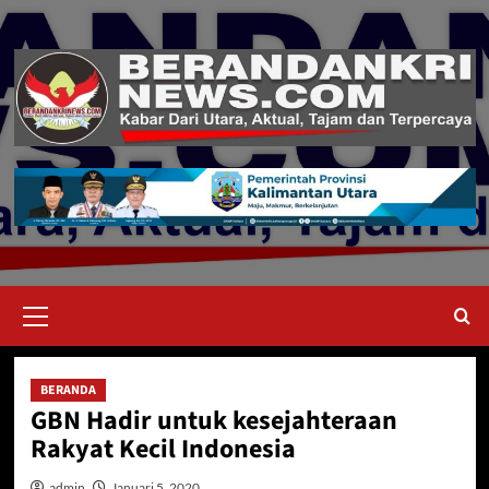
Skip
to
content
Primary
Menu
BERANDA
GBN Hadir untuk kesejahteraan
Rakyat Kecil Indonesia
admin
Januari 5, 2020