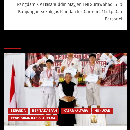
Pangdam XIV Hasanuddin Mayjen TNI Surawahadi S.Ip
Kunjungan Sekaligus Pamitan ke Danrem 141/ Tp Dan
Personel
Berita Lainnya
BERANDA
BERITA DAERAH
KABAR KALTARA
NUNUKAN
PENDIDIKAN DAN OLAHRAGA