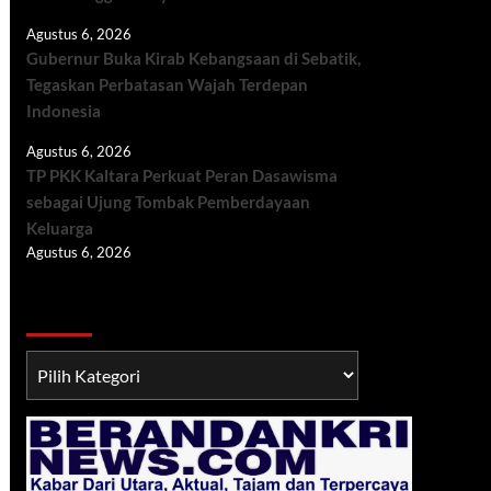
Agustus 6, 2026
Gubernur Buka Kirab Kebangsaan di Sebatik,
Tegaskan Perbatasan Wajah Terdepan
Indonesia
Agustus 6, 2026
TP PKK Kaltara Perkuat Peran Dasawisma
sebagai Ujung Tombak Pemberdayaan
Keluarga
Agustus 6, 2026
Berita TNI/POLRI
Berita
TNI/POLRI