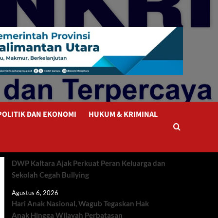
POLITIK DAN EKONOMI
HUKUM & KRIMINAL
DWP Kaltara Ajak Perkuat Peran Keluarga dan
Sekolah Cegah Bullying
Agustus 6, 2026
Hari Anak Nasional, Wagub Tegaskan Hak
Anak Hingga Wilayah Perbatasan