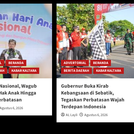
L
BERANDA
ADVERTORIAL
BERANDA
RAH
KABAR KALTARA
BERITA DAERAH
KABAR KALTARA
 Nasional, Wagub
Gubernur Buka Kirab
Hak Anak Hingga
Kebangsaan di Sebatik,
erbatasan
Tegaskan Perbatasan Wajah
Terdepan Indonesia
Agustus 6, 2026
AL Layli
Agustus 6, 2026