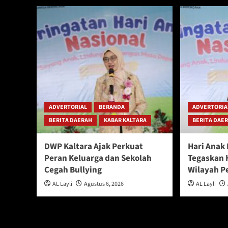
ADVERTORIAL
BERANDA
ADVERTORIA
BERITA DAERAH
KABAR KALTARA
BERITA DAE
DWP Kaltara Ajak Perkuat
Hari Anak
Peran Keluarga dan Sekolah
Tegaskan 
Cegah Bullying
Wilayah P
AL Layli
Agustus 6, 2026
AL Layli