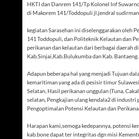
HKTI dan Danrem 141/Tp Kolonel Inf Suwarno
di Makorem 141/Toddopuli jl.jendral sudirma
kegiatan Sarasehan ini diselenggarakan oleh
141 Toddopuli, dan Politeknik Kelautan dan Pe
perikanan dan kelautan dari berbagai daerah 
Kab.Sinjai,Kab.Bulukumba dan Kab. Bantaeng.
Adapun beberapa hal yang menjadi Tujuan dala
kemaritiman yang ada di pesisir timur Sulawesi
Selatan, Hasil perikanan unggulan (Tuna, Caka
selatan, Pengkajian ulang kendala2 di indust
Pengoptimalan Potensi Kelautan dan Perikana
Harapan kami,semoga kedepannya, potensi kema
kab.bone dapat ter integritas dgn misi Kement