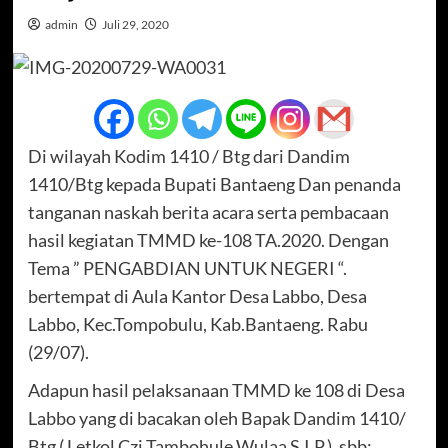
admin
Juli 29, 2020
Di wilayah Kodim 1410 / Btg dari Dandim
1410/Btg kepada Bupati Bantaeng Dan penanda
tanganan naskah berita acara serta pembacaan
hasil kegiatan TMMD ke-108 TA.2020. Dengan
Tema ” PENGABDIAN UNTUK NEGERI “.
bertempat di Aula Kantor Desa Labbo, Desa
Labbo, Kec.Tompobulu, Kab.Bantaeng. Rabu
(29/07).
Adapun hasil pelaksanaan TMMD ke 108 di Desa
Labbo yang di bacakan oleh Bapak Dandim 1410/
Btg ( Letkol Czi Tambohule Wulaa S.I.P.). sbb: