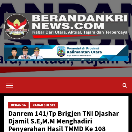
Skip
to
content
Primary
Menu
BERANDA
KABAR SULSEL
Danrem 141/Tp Brigjen TNI Djashar
Djamil S.E,M.M Menghadiri
Penyerahan Hasil TMMD Ke 108