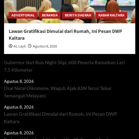
ADVERTORIAL
BERANDA
BERITA DAERAH
KABAR KALTARA
Lawan Gratifikasi Dimulai dari Rumah, Ini Pesan DWP
Kaltara
AL Layli
Agustus 8, 2026
Gubernur Ikut Run Night Slipi, 600 Peserta Ramaikan Lari
7,5 Kilometer
Agustus 8, 2026
Usai Natal Oikumene, Wagub Ajak ASN Terus Tebar
Semangat Melayani
Agustus 8, 2026
Lawan Gratifikasi Dimulai dari Rumah, Ini Pesan DWP
Kaltara
Agustus 8, 2026