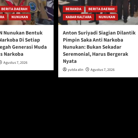
BERITA DAERAH
BERANDA
BERITA DAERAH
ARA
NUNUKAN
KABAR KALTARA
NUNUKAN
N Nunukan Bentuk
Anton Suriyadi Siagian Dilantik
Narkoba Di Setiap
Pimpin Saka Anti Narkoba
Cegah Generasi Muda
Nunukan: Bukan Sekadar
s Narkoba
Seremonial, Harus Bergerak
Nyata
Agustus 7, 2026
yutda alin
Agustus 7, 2026