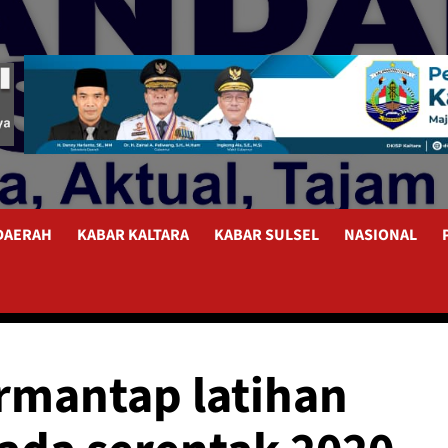
 DAERAH
KABAR KALTARA
KABAR SULSEL
NASIONAL
rmantap latihan