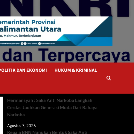
POLITIK DAN EKONOMI
HUKUM & KRIMINAL
Hermansyah : Saka Anti Narkoba Langkah
Cerdas Jauhkan Generasi Muda Dari Bahaya
Narkoba
Agustus 7, 2026
Kepala BNN Nunukan Bentuk Saka Anti