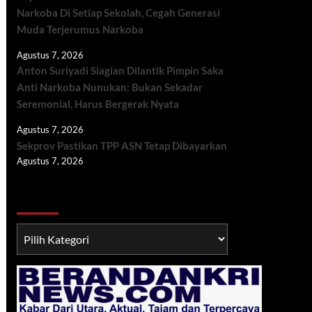
Narkoba Di Setiap Sekolah, Cegah Generasi
Muda Terjerumus Narkoba
Agustus 7, 2026
Anton Suriyadi Siagian Dilantik Pimpin Saka
Anti Narkoba Nunukan: Bukan Sekadar
Seremonial, Harus Bergerak Nyata
Agustus 7, 2026
Sekprov Pastikan TPP ASN Tetap Dibayarkan
Agustus 7, 2026
Berita TNI/POLRI
Berita
TNI/POLRI