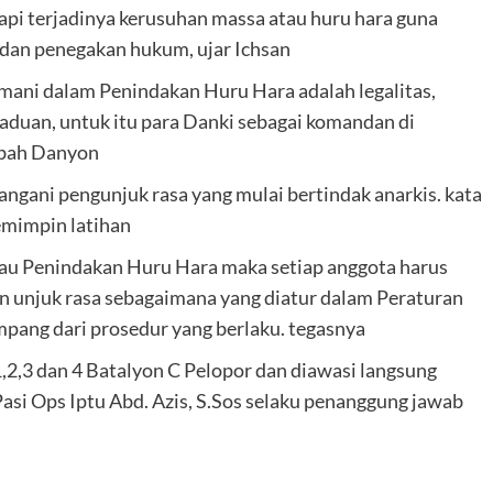
api terjadinya kerusuhan massa atau huru hara guna
dan penegakan hukum, ujar Ichsan
omani dalam Penindakan Huru Hara adalah legalitas,
rpaduan, untuk itu para Danki sebagai komandan di
mbah Danyon
nangani pengunjuk rasa yang mulai bertindak anarkis. kata
emimpin latihan
tau Penindakan Huru Hara maka setiap anggota harus
unjuk rasa sebagaimana yang diatur dalam Peraturan
pang dari prosedur yang berlaku. tegasnya
1,2,3 dan 4 Batalyon C Pelopor dan diawasi langsung
si Ops Iptu Abd. Azis, S.Sos selaku penanggung jawab