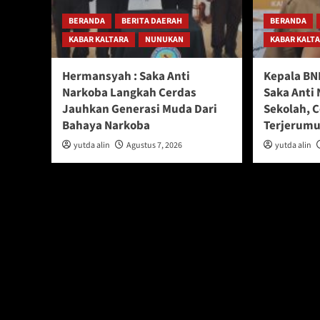
BERANDA
BERITA DAERAH
BERANDA
KABAR KALTARA
NUNUKAN
KABAR KALT
Hermansyah : Saka Anti
Kepala BN
Narkoba Langkah Cerdas
Saka Anti 
Jauhkan Generasi Muda Dari
Sekolah, 
Bahaya Narkoba
Terjerumu
yutda alin
Agustus 7, 2026
yutda alin