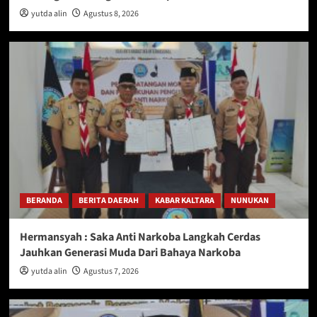
yutda alin
Agustus 8, 2026
BERANDA
BERITA DAERAH
KABAR KALTARA
NUNUKAN
Hermansyah : Saka Anti Narkoba Langkah Cerdas
Jauhkan Generasi Muda Dari Bahaya Narkoba
yutda alin
Agustus 7, 2026