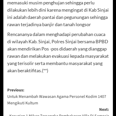
memasuki musim penghujan sehingga perlu
dilakukan lebih dini karena mengingat di Kab Sinjai
ini adalah daerah pantai dan pegunungan sehingga
rawan terjadinya banjir dan tanah longsor
Rencananya dalam menghadapi perubahan cuaca
di wilayah Kab. Sinjai, Polres Sinjai bersama BPBD
akan mendirikan Pos -pos didaerah yang dianggap
rawan dan melakukan evakuasi kepada masyarakat
yang terisolir serta membantu masyarakat yang
akan beraktifitas.(**)
Post
Previous:
Untuk Menambah Wawasan Agama Personel Kodim 1407
navigation
Mengikuti Kultum
Next:
Kerugian 1 Milyar Tersangka Pembakaran Villa Di Samosir