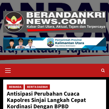
Skip
to
content
Primary
Menu
BERANDA
BERITA DAERAH
Antisipasi Perubahan Cuaca
Kapolres Sinjai Langkah Cepat
Kordinasi Dengan BPBD