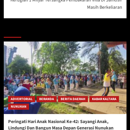
Masih Berkeliaran
Berita Lainnya
ADVERTORIAL
BERANDA
BERITA DAERAH
KABAR KALTARA
NUNUKAN
Peringati Hari Anak Nasional Ke-42: Sayangi Anak,
Lindungi Dan Bangun Masa Depan Generasi Nunukan