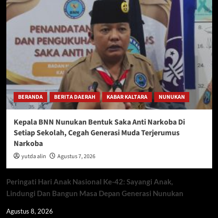
BERANDA
BERITA DAERAH
KABAR KALTARA
NUNUKAN
Kepala BNN Nunukan Bentuk Saka Anti Narkoba Di
Setiap Sekolah, Cegah Generasi Muda Terjerumus
Narkoba
yutda alin
Agustus 7, 2026
Peringati Hari Anak Nasional Ke-42: Sayangi Anak,
Lindungi Dan Bangun Masa Depan Generasi Nunukan
Agustus 8, 2026