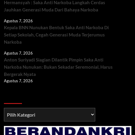
Hermansyah : Saka Anti Narkoba Langkah Cerdas
Jauhkan Generasi Muda Dari Bahaya Narkoba
Agustus 7, 2026
Kepala BNN Nunukan Bentuk Saka Anti Narkoba Di
Setiap Sekolah, Cegah Generasi Muda Terjerumus
Narkoba
Agustus 7, 2026
Anton Suriyadi Siagian Dilantik Pimpin Saka Anti
Narkoba Nunukan: Bukan Sekadar Seremonial, Harus
Bergerak Nyata
Agustus 7, 2026
Berita TNI/POLRI
Berita
TNI/POLRI