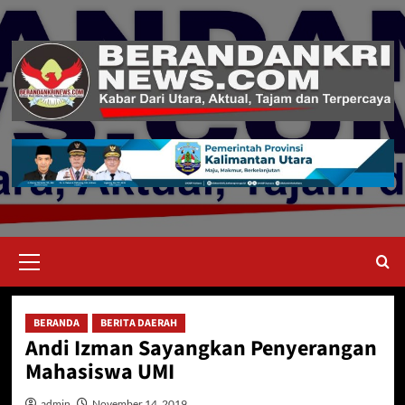
Skip
to
content
Primary
Menu
BERANDA
BERITA DAERAH
Andi Izman Sayangkan Penyerangan
Mahasiswa UMI
admin
November 14, 2019