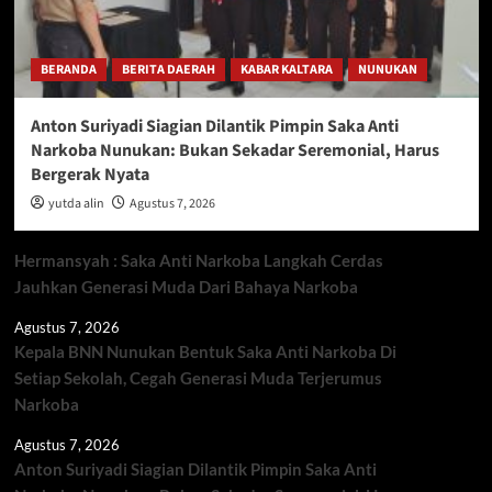
BERANDA
BERITA DAERAH
KABAR KALTARA
NUNUKAN
Anton Suriyadi Siagian Dilantik Pimpin Saka Anti
Narkoba Nunukan: Bukan Sekadar Seremonial, Harus
Bergerak Nyata
yutda alin
Agustus 7, 2026
Hermansyah : Saka Anti Narkoba Langkah Cerdas
Jauhkan Generasi Muda Dari Bahaya Narkoba
Agustus 7, 2026
Kepala BNN Nunukan Bentuk Saka Anti Narkoba Di
Setiap Sekolah, Cegah Generasi Muda Terjerumus
Narkoba
Agustus 7, 2026
Anton Suriyadi Siagian Dilantik Pimpin Saka Anti