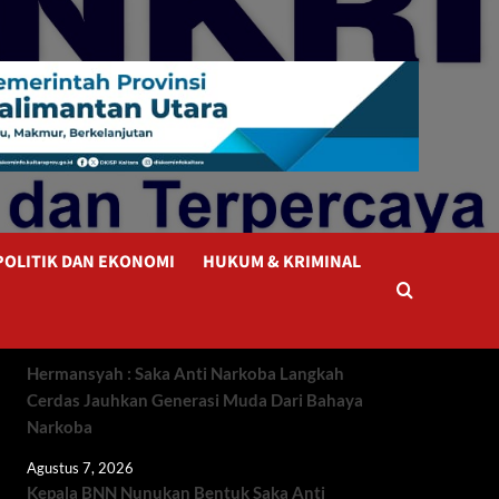
POLITIK DAN EKONOMI
HUKUM & KRIMINAL
Hermansyah : Saka Anti Narkoba Langkah
Cerdas Jauhkan Generasi Muda Dari Bahaya
Narkoba
Agustus 7, 2026
Kepala BNN Nunukan Bentuk Saka Anti