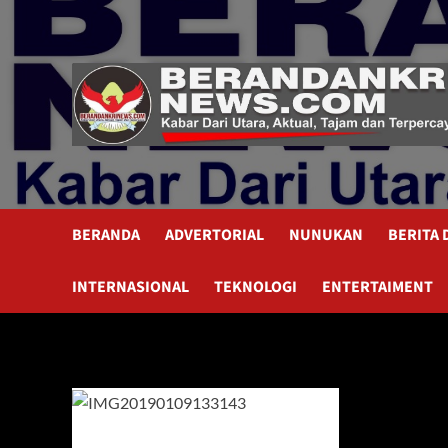
Skip
to
content
BERANDA
ADVERTORIAL
NUNUKAN
BERITA
INTERNASIONAL
TEKNOLOGI
ENTERTAIMENT
Mako brimob