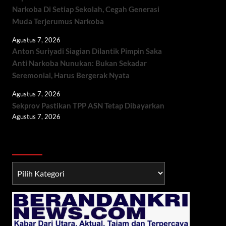
Narkoba Di Setiap Sekolah, Cegah Generasi
Muda Terjerumus Narkoba
Agustus 7, 2026
Anton Suriyadi Siagian Dilantik Pimpin Saka
Anti Narkoba Nunukan: Bukan Sekadar
Seremonial, Harus Bergerak Nyata
Agustus 7, 2026
Sekprov Pastikan TPP ASN Tetap Dibayarkan
Agustus 7, 2026
Berita TNI/POLRI
Berita
TNI/POLRI